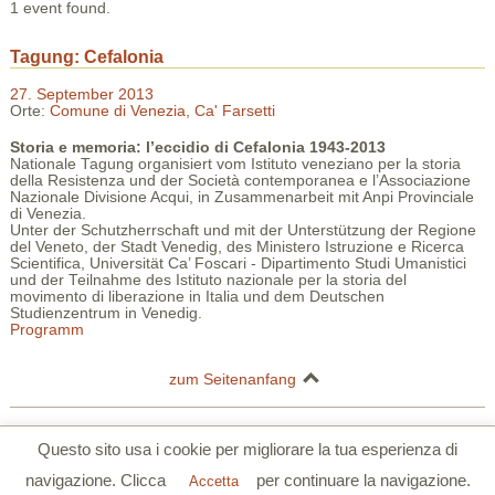
1 event found.
Tagung: Cefalonia
27. September 2013
Orte:
Comune di Venezia, Ca' Farsetti
Storia e memoria: l’eccidio di Cefalonia
1943-2013
Nationale Tagung organisiert vom Istituto veneziano per la storia
della Resistenza und der Società contemporanea e l’Associazione
Nazionale Divisione Acqui, in Zusammenarbeit mit Anpi Provinciale
di Venezia.
Unter der Schutzherrschaft und mit der Unterstützung der Regione
del Veneto, der Stadt Venedig, des Ministero Istruzione e Ricerca
Scientifica, Universität Ca’ Foscari - Dipartimento Studi Umanistici
und der Teilnahme des Istituto nazionale per la storia del
movimento di liberazione in Italia und dem Deutschen
Studienzentrum in Venedig.
Programm
zum Seitenanfang
Deutsches Studienzentrum in Venedig | Palazzo Barbarigo della Terrazza |
Questo sito usa i cookie per migliorare la tua esperienza di
S.Polo 2765/a Calle Corner 30125 Venezia
navigazione. Clicca
per continuare la navigazione.
Tel. 0039 041 5206355 | Fax. 0039 041 5206780 |
www.dszv.it
|
Accetta