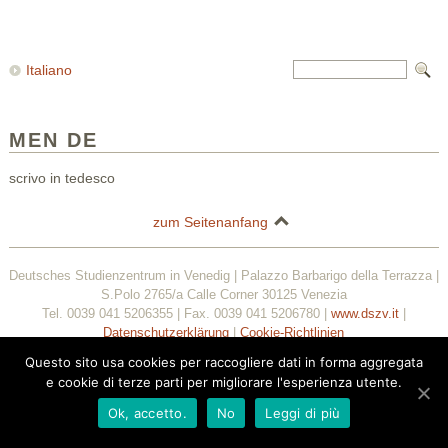
Italiano
MEN DE
scrivo in tedesco
zum Seitenanfang
Deutsches Studienzentrum in Venedig | Palazzo Barbarigo della Terrazza |
S.Polo 2765/a Calle Corner 30125 Venezia
Tel. 0039 041 5206355 | Fax. 0039 041 5206780 |
www.dszv.it
|
Datenschutzerklärung
|
Cookie-Richtlinien
Questo sito usa cookies per raccogliere dati in forma aggregata
Questo sito usa i cookie per migliorare la tua esperienza di
e cookie di terze parti per migliorare l'esperienza utente.
navigazione. Clicca
per continuare la navigazione.
Accetta
Ok, accetto.
No
Leggi di più
Leggi tutto