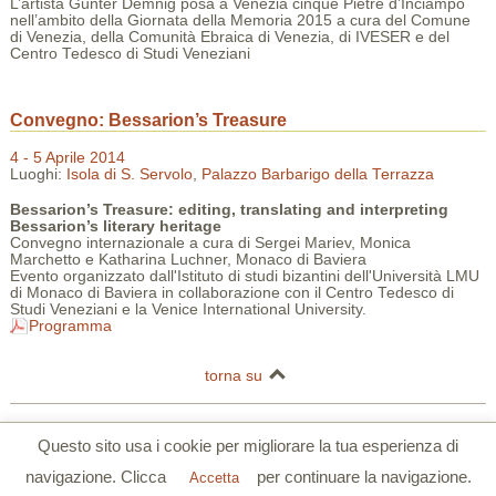
L’artista Gunter Demnig posa a Venezia cinque Pietre d’Inciampo
nell’ambito della Giornata della Memoria 2015 a cura del Comune
di Venezia, della Comunità Ebraica di Venezia, di IVESER e del
Centro Tedesco di Studi Veneziani
Convegno: Bessarion’s Treasure
4 - 5 Aprile 2014
Luoghi:
Isola di S. Servolo
,
Palazzo Barbarigo della Terrazza
Bessarion’s Treasure: editing, translating and interpreting
Bessarion’s literary heritage
Convegno internazionale a cura di Sergei Mariev, Monica
Marchetto e Katharina Luchner, Monaco di Baviera
Evento organizzato dall'Istituto di studi bizantini dell'Università LMU
di Monaco di Baviera in collaborazione con il Centro Tedesco di
Studi Veneziani e la Venice International University.
Programma
torna su
Centro Tedesco di Studi Veneziani | Palazzo Barbarigo della Terrazza |
Questo sito usa i cookie per migliorare la tua esperienza di
S.Polo 2765/a Calle Corner 30125 Venezia
navigazione. Clicca
per continuare la navigazione.
Tel. 0039 041 5206355 | Fax. 0039 041 5206780 |
www.dszv.it
|
Privacy
Accetta