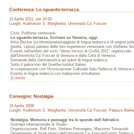
Conferenza: Lo sguardo-terrazza.
11 Aprile 2011, ore 18:00
Luoghi:
Auditorium S. Margherita, Università Ca’ Foscari
Ciclo: Polifonie veneziane
Lo sguardo-terrazza. Scrivere su Venezia, oggi.
Artur Becker (scrittore/poeta/saggista di lingua tedesca e di origine p
(poeta, Lipsia) parlano delle loro esperienze veneziane con Stefania Sba
Evento nell'ambito del ciclo "Verso Incroci di Civiltà 2011" organizzato
dall'Università Ca' Foscari di Venezia e dalla Città di Venezia.
Domande della Germanistica ad autori di lingua tedesca.
Sotto il patrocinio del Goethe-Institut Italien.
In cooperazione con l'Associazione Culturale Italo-Tedesca di Venezia e
Evento in lingua tedesca con traduzione simultanea
Invito
Convegno: Nostalgia
18 Aprile 2008
Luoghi:
Auditorium S. Margherita, Università Ca’ Foscari
,
Palazzo Barbar
Nostalgia. Memoria e passaggi tra le sponde dell’Adriatico
Giornata internazionale di Studio
Organizzazione: Rolf Petri, Stefano Petrungaro, Massimo Tomasutti
Dipartimento di Studi storici dell’Università Ca’ Foscari/Centro Tedesco