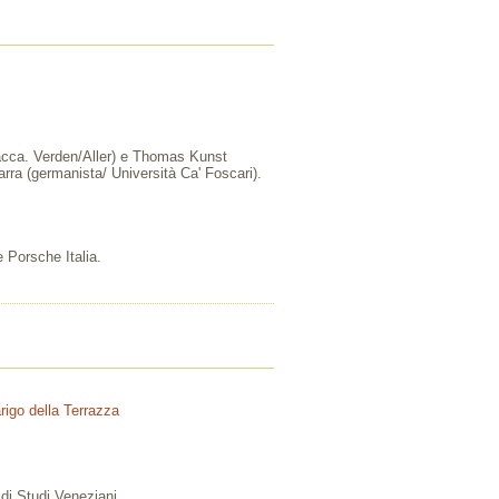
olacca. Verden/Aller) e Thomas Kunst
rra (germanista/ Università Ca' Foscari).
 Porsche Italia.
igo della Terrazza
 di Studi Veneziani