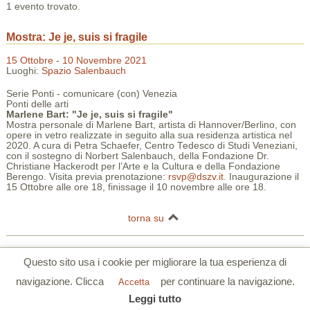
1 evento trovato.
Mostra: Je je, suis si fragile
15 Ottobre - 10 Novembre 2021
Luoghi:
Spazio Salenbauch
Serie Ponti - comunicare (con) Venezia
Ponti delle arti
Marlene Bart: "Je je, suis si fragile"
Mostra personale di Marlene Bart, artista di Hannover/Berlino, con
opere in vetro realizzate in seguito alla sua residenza artistica nel
2020. A cura di Petra Schaefer, Centro Tedesco di Studi Veneziani,
con il sostegno di Norbert Salenbauch, della Fondazione Dr.
Christiane Hackerodt per l’Arte e la Cultura e della Fondazione
Berengo. Visita previa prenotazione:
rsvp@dszv.it
. Inaugurazione il
15 Ottobre alle ore 18, finissage il 10 novembre alle ore 18.
torna su
Centro Tedesco di Studi Veneziani | Palazzo Barbarigo della Terrazza |
Questo sito usa i cookie per migliorare la tua esperienza di
S.Polo 2765/a Calle Corner 30125 Venezia
navigazione. Clicca
per continuare la navigazione.
Tel. 0039 041 5206355 | Fax. 0039 041 5206780 |
www.dszv.it
|
Privacy
Accetta
Policy
|
Cookie Policy
Leggi tutto