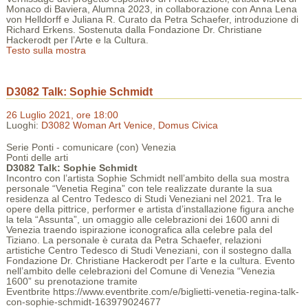
Monaco di Baviera, Alumna 2023, in collaborazione con Anna Lena
von Helldorff e Juliana R. Curato da Petra Schaefer, introduzione di
Richard Erkens. Sostenuta dalla Fondazione Dr. Christiane
Hackerodt per l’Arte e la Cultura.
Testo sulla mostra
D3082 Talk: Sophie Schmidt
26 Luglio 2021, ore 18:00
Luoghi:
D3082 Woman Art Venice, Domus Civica
Serie Ponti - comunicare (con) Venezia
Ponti delle arti
D3082 Talk: Sophie Schmidt
Incontro con l’artista Sophie Schmidt nell’ambito della sua mostra
personale “Venetia Regina” con tele realizzate durante la sua
residenza al Centro Tedesco di Studi Veneziani nel 2021. Tra le
opere della pittrice, performer e artista d’installazione figura anche
la tela “Assunta”, un omaggio alle celebrazioni dei 1600 anni di
Venezia traendo ispirazione iconografica alla celebre pala del
Tiziano. La personale è curata da Petra Schaefer, relazioni
artistiche Centro Tedesco di Studi Veneziani, con il sostegno dalla
Fondazione Dr. Christiane Hackerodt per l’arte e la cultura. Evento
nell’ambito delle celebrazioni del Comune di Venezia “Venezia
1600” su prenotazione tramite
Eventbrite https://www.eventbrite.com/e/biglietti-venetia-regina-talk-
con-sophie-schmidt-163979024677