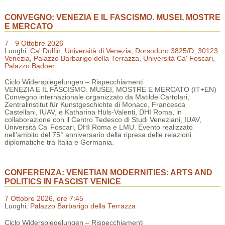
CONVEGNO: VENEZIA E IL FASCISMO. MUSEI, MOSTRE
E MERCATO
7 - 9 Ottobre 2026
Luoghi:
Ca' Dolfin, Università di Venezia, Dorsoduro 3825/D, 30123
Venezia
,
Palazzo Barbarigo della Terrazza
,
Università Ca' Foscari,
Palazzo Badoer
Ciclo Widerspiegelungen – Rispecchiamenti
VENEZIA E IL FASCISMO. MUSEI, MOSTRE E MERCATO (IT+EN)
Convegno internazionale organizzato da Matilde Cartolari,
Zentralinstitut für Kunstgeschichte di Monaco, Francesca
Castellani, IUAV, e Katharina Hüls-Valenti, DHI Roma, in
collaborazione con il Centro Tedesco di Studi Veneziani, IUAV,
Università Ca’ Foscari, DHI Roma e LMU. Evento realizzato
nell’ambito del 75° anniversario della ripresa delle relazioni
diplomatiche tra Italia e Germania.
CONFERENZA: VENETIAN MODERNITIES: ARTS AND
POLITICS IN FASCIST VENICE
7 Ottobre 2026, ore 7:45
Luoghi:
Palazzo Barbarigo della Terrazza
Ciclo Widerspiegelungen – Rispecchiamenti