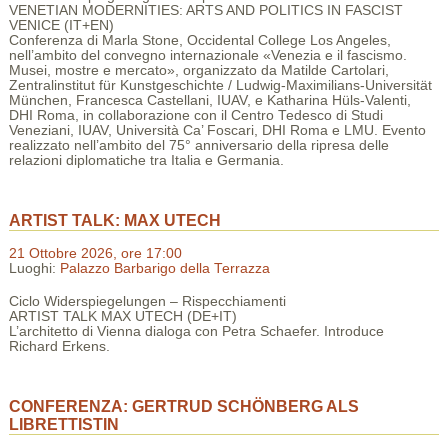
VENETIAN MODERNITIES: ARTS AND POLITICS IN FASCIST
VENICE (IT+EN)
Conferenza di Marla Stone, Occidental College Los Angeles,
nell’ambito del convegno internazionale «Venezia e il fascismo.
Musei, mostre e mercato», organizzato da Matilde Cartolari,
Zentralinstitut für Kunstgeschichte / Ludwig-Maximilians-Universität
München, Francesca Castellani, IUAV, e Katharina Hüls-Valenti,
DHI Roma, in collaborazione con il Centro Tedesco di Studi
Veneziani, IUAV, Università Ca’ Foscari, DHI Roma e LMU. Evento
realizzato nell’ambito del 75° anniversario della ripresa delle
relazioni diplomatiche tra Italia e Germania.
ARTIST TALK: MAX UTECH
21 Ottobre 2026, ore 17:00
Luoghi:
Palazzo Barbarigo della Terrazza
Ciclo Widerspiegelungen – Rispecchiamenti
ARTIST TALK MAX UTECH (DE+IT)
L’architetto di Vienna dialoga con Petra Schaefer. Introduce
Richard Erkens.
CONFERENZA: GERTRUD SCHÖNBERG ALS
LIBRETTISTIN