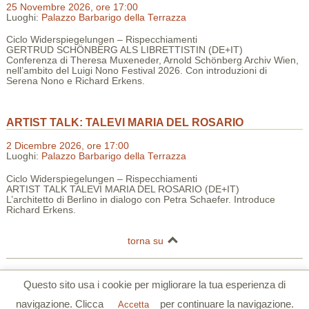
25 Novembre 2026, ore 17:00
Luoghi:
Palazzo Barbarigo della Terrazza
Ciclo Widerspiegelungen – Rispecchiamenti
GERTRUD SCHÖNBERG ALS LIBRETTISTIN (DE+IT)
Conferenza di Theresa Muxeneder, Arnold Schönberg Archiv Wien,
nell’ambito del Luigi Nono Festival 2026. Con introduzioni di
Serena Nono e Richard Erkens.
ARTIST TALK: TALEVI MARIA DEL ROSARIO
2 Dicembre 2026, ore 17:00
Luoghi:
Palazzo Barbarigo della Terrazza
Ciclo Widerspiegelungen – Rispecchiamenti
ARTIST TALK TALEVI MARIA DEL ROSARIO (DE+IT)
L’architetto di Berlino in dialogo con Petra Schaefer. Introduce
Richard Erkens.
torna su
Centro Tedesco di Studi Veneziani | Palazzo Barbarigo della Terrazza |
Questo sito usa i cookie per migliorare la tua esperienza di
S.Polo 2765/a Calle Corner 30125 Venezia
navigazione. Clicca
per continuare la navigazione.
Tel. 0039 041 5206355 | Fax. 0039 041 5206780 |
www.dszv.it
|
Privacy
Accetta