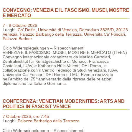
CONVEGNO: VENEZIA E IL FASCISMO. MUSEI, MOSTRE
E MERCATO
7 - 9 Ottobre 2026
Luoghi:
Ca' Dolfin, Università di Venezia, Dorsoduro 3825/D, 30123
Venezia
,
Palazzo Barbarigo della Terrazza
,
Università Ca' Foscari,
Palazzo Badoer
Ciclo Widerspiegelungen – Rispecchiamenti
VENEZIA E IL FASCISMO. MUSEI, MOSTRE E MERCATO (IT+EN)
Convegno internazionale organizzato da Matilde Cartolari,
Zentralinstitut für Kunstgeschichte di Monaco, Francesca
Castellani, IUAV, e Katharina Hüls-Valenti, DHI Roma, in
collaborazione con il Centro Tedesco di Studi Veneziani, IUAV,
Università Ca’ Foscari, DHI Roma e LMU. Evento realizzato
nell’ambito del 75° anniversario della ripresa delle relazioni
diplomatiche tra Italia e Germania.
CONFERENZA: VENETIAN MODERNITIES: ARTS AND
POLITICS IN FASCIST VENICE
7 Ottobre 2026, ore 7:45
Luoghi:
Palazzo Barbarigo della Terrazza
Ciclo Widerspiegelungen – Rispecchiamenti