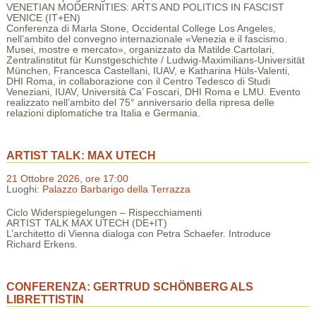
VENETIAN MODERNITIES: ARTS AND POLITICS IN FASCIST
VENICE (IT+EN)
Conferenza di Marla Stone, Occidental College Los Angeles,
nell’ambito del convegno internazionale «Venezia e il fascismo.
Musei, mostre e mercato», organizzato da Matilde Cartolari,
Zentralinstitut für Kunstgeschichte / Ludwig-Maximilians-Universität
München, Francesca Castellani, IUAV, e Katharina Hüls-Valenti,
DHI Roma, in collaborazione con il Centro Tedesco di Studi
Veneziani, IUAV, Università Ca’ Foscari, DHI Roma e LMU. Evento
realizzato nell’ambito del 75° anniversario della ripresa delle
relazioni diplomatiche tra Italia e Germania.
ARTIST TALK: MAX UTECH
21 Ottobre 2026, ore 17:00
Luoghi:
Palazzo Barbarigo della Terrazza
Ciclo Widerspiegelungen – Rispecchiamenti
ARTIST TALK MAX UTECH (DE+IT)
L’architetto di Vienna dialoga con Petra Schaefer. Introduce
Richard Erkens.
CONFERENZA: GERTRUD SCHÖNBERG ALS
LIBRETTISTIN