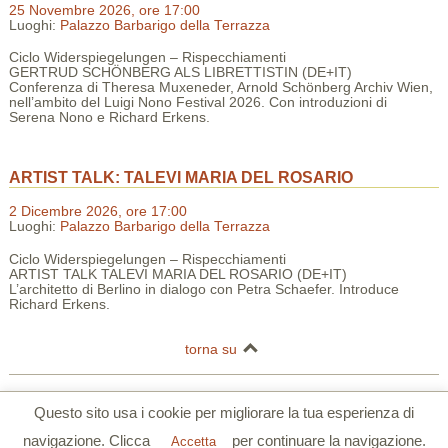
25 Novembre 2026, ore 17:00
Luoghi:
Palazzo Barbarigo della Terrazza
Ciclo Widerspiegelungen – Rispecchiamenti
GERTRUD SCHÖNBERG ALS LIBRETTISTIN (DE+IT)
Conferenza di Theresa Muxeneder, Arnold Schönberg Archiv Wien,
nell’ambito del Luigi Nono Festival 2026. Con introduzioni di
Serena Nono e Richard Erkens.
ARTIST TALK: TALEVI MARIA DEL ROSARIO
2 Dicembre 2026, ore 17:00
Luoghi:
Palazzo Barbarigo della Terrazza
Ciclo Widerspiegelungen – Rispecchiamenti
ARTIST TALK TALEVI MARIA DEL ROSARIO (DE+IT)
L’architetto di Berlino in dialogo con Petra Schaefer. Introduce
Richard Erkens.
torna su
Centro Tedesco di Studi Veneziani | Palazzo Barbarigo della Terrazza |
Questo sito usa i cookie per migliorare la tua esperienza di
S.Polo 2765/a Calle Corner 30125 Venezia
navigazione. Clicca
per continuare la navigazione.
Tel. 0039 041 5206355 | Fax. 0039 041 5206780 |
www.dszv.it
|
Privacy
Accetta