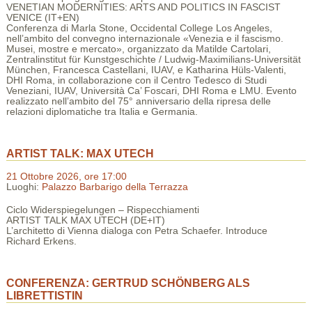
VENETIAN MODERNITIES: ARTS AND POLITICS IN FASCIST
VENICE (IT+EN)
Conferenza di Marla Stone, Occidental College Los Angeles,
nell’ambito del convegno internazionale «Venezia e il fascismo.
Musei, mostre e mercato», organizzato da Matilde Cartolari,
Zentralinstitut für Kunstgeschichte / Ludwig-Maximilians-Universität
München, Francesca Castellani, IUAV, e Katharina Hüls-Valenti,
DHI Roma, in collaborazione con il Centro Tedesco di Studi
Veneziani, IUAV, Università Ca’ Foscari, DHI Roma e LMU. Evento
realizzato nell’ambito del 75° anniversario della ripresa delle
relazioni diplomatiche tra Italia e Germania.
ARTIST TALK: MAX UTECH
21 Ottobre 2026, ore 17:00
Luoghi:
Palazzo Barbarigo della Terrazza
Ciclo Widerspiegelungen – Rispecchiamenti
ARTIST TALK MAX UTECH (DE+IT)
L’architetto di Vienna dialoga con Petra Schaefer. Introduce
Richard Erkens.
CONFERENZA: GERTRUD SCHÖNBERG ALS
LIBRETTISTIN