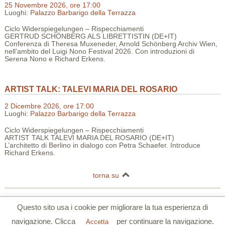
25 Novembre 2026, ore 17:00
Luoghi:
Palazzo Barbarigo della Terrazza
Ciclo Widerspiegelungen – Rispecchiamenti
GERTRUD SCHÖNBERG ALS LIBRETTISTIN (DE+IT)
Conferenza di Theresa Muxeneder, Arnold Schönberg Archiv Wien,
nell’ambito del Luigi Nono Festival 2026. Con introduzioni di
Serena Nono e Richard Erkens.
ARTIST TALK: TALEVI MARIA DEL ROSARIO
2 Dicembre 2026, ore 17:00
Luoghi:
Palazzo Barbarigo della Terrazza
Ciclo Widerspiegelungen – Rispecchiamenti
ARTIST TALK TALEVI MARIA DEL ROSARIO (DE+IT)
L’architetto di Berlino in dialogo con Petra Schaefer. Introduce
Richard Erkens.
torna su
Centro Tedesco di Studi Veneziani | Palazzo Barbarigo della Terrazza |
Questo sito usa i cookie per migliorare la tua esperienza di
S.Polo 2765/a Calle Corner 30125 Venezia
navigazione. Clicca
per continuare la navigazione.
Tel. 0039 041 5206355 | Fax. 0039 041 5206780 |
www.dszv.it
|
Privacy
Accetta