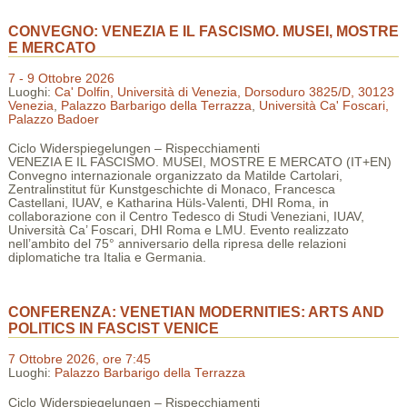
CONVEGNO: VENEZIA E IL FASCISMO. MUSEI, MOSTRE
E MERCATO
7 - 9 Ottobre 2026
Luoghi:
Ca' Dolfin, Università di Venezia, Dorsoduro 3825/D, 30123
Venezia
,
Palazzo Barbarigo della Terrazza
,
Università Ca' Foscari,
Palazzo Badoer
Ciclo Widerspiegelungen – Rispecchiamenti
VENEZIA E IL FASCISMO. MUSEI, MOSTRE E MERCATO (IT+EN)
Convegno internazionale organizzato da Matilde Cartolari,
Zentralinstitut für Kunstgeschichte di Monaco, Francesca
Castellani, IUAV, e Katharina Hüls-Valenti, DHI Roma, in
collaborazione con il Centro Tedesco di Studi Veneziani, IUAV,
Università Ca’ Foscari, DHI Roma e LMU. Evento realizzato
nell’ambito del 75° anniversario della ripresa delle relazioni
diplomatiche tra Italia e Germania.
CONFERENZA: VENETIAN MODERNITIES: ARTS AND
POLITICS IN FASCIST VENICE
7 Ottobre 2026, ore 7:45
Luoghi:
Palazzo Barbarigo della Terrazza
Ciclo Widerspiegelungen – Rispecchiamenti