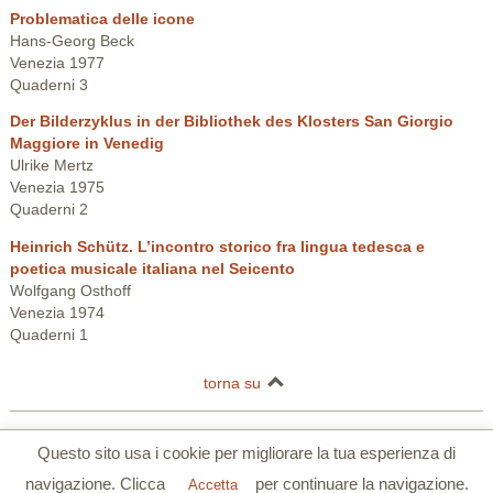
Problematica delle icone
Hans-Georg Beck
Venezia 1977
Quaderni 3
Der Bilderzyklus in der Bibliothek des Klosters San Giorgio
Maggiore in Venedig
Ulrike Mertz
Venezia 1975
Quaderni 2
Heinrich Schütz. L’incontro storico fra lingua tedesca e
poetica musicale italiana nel Seicento
Wolfgang Osthoff
Venezia 1974
Quaderni 1
torna su
Centro Tedesco di Studi Veneziani | Palazzo Barbarigo della Terrazza |
Questo sito usa i cookie per migliorare la tua esperienza di
S.Polo 2765/a Calle Corner 30125 Venezia
navigazione. Clicca
per continuare la navigazione.
Tel. 0039 041 5206355 | Fax. 0039 041 5206780 |
www.dszv.it
|
Privacy
Accetta