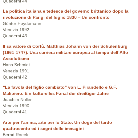
Quaderni 44
La politica italiana e tedesca del governo brittanico dopo la
rivoluzione di Parigi del luglio 1830 – Un confronto
Günter Heydemann
Venezia 1992
Quaderni 43
Il salvatore di Corfù. Matthias Johann von der Schulenburg
(1661-1747). Una carriera militare europea al tempo dell’Alto
Assolutismo
Hans Schmidt
Venezia 1991
Quaderni 42
“La favola del figlio cambiato” von L. Pirandello e G.F.
Malipiero. Ein kulturelles Fanal der dreißiger Jahre
Joachim Noller
Venezia 1990
Quaderni 41
Arte per l’anima, arte per lo Stato. Un doge del tardo
quattrocento ed i segni delle immagini
Bernd Roeck