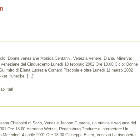
n
clo: Donne veneziane Monica Centanni, Venezia Venere, Diana, Minerva:
e veneziane del Cinquecento Lunedì 18 febbraio 2002 Ore 18.00 Ciclo: Donne
ul mito di Elena Lucrezia Cornaro Piscopia e oltre Lunedì 11 marzo 2002
olker Hunecke, […]
su
bilitati
2002
leana Chiappini di Sorio, Venezia Jacopo Guarana, un originale seguace del
001 Ore 18.00 Hermann Wetzel, Regensburg Tradurre e interpretare Un
o Mercoledì 4 aprile 2001 Ore 18.00 Giuseppe Ellero, Venezia La riscoperta