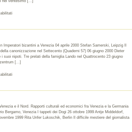
i nel ventesimo […]
su
bilitati
2001
n Imperatori bizantini a Venezia 04 aprile 2000 Stefan Samerski, Leipzig Il
ia della canonizzazione nel Settecento (Quaderni 57) 06 giugno 2000 Dieter
i suoi nipoti. Tre prelati della famiglia Lando nel Quattrocento 23 giugno
nzentrum […]
su
bilitati
2000
nezia e il Nord. Rapporti culturali ed economici fra Venezia e la Germania
o Bergamo, Venezia I tappeti dei Dogi 26 ottobre 1999 Antje Middeldorf,
vembre 1999 Rita Unfer Lukoschik, Berlin Il difficile mestiere del giornalista