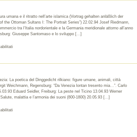
a umana e il ritratto nell’arte islamica (Vortrag gehalten anläßlich der
of the Ottoman Sultans I: The Portrait Series”) 22.02.94 Josef Riedmann,
mercio tra l’Italia nordorientale e la Germania meridionale attorno all’anno
fsburg: Giuseppe Santomaso e lo sviluppo […]
su
bilitati
1994
a: La poetica del Dinggedicht rilkiano: figure umane, animali, città
irgit Weichmann, Regensburg: “Da Venezia lontan tresento mia…”. Carlo
6.03.93 Eduard Seidler, Freiburg: La peste nel Ticino 13.04.93 Werner
alute, malattia e l’armonia dei suoni (800-1800) 20.05.93 […]
su
bilitati
1993