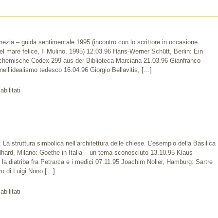
ezia – guida sentimentale 1995 (incontro con lo scrittore in occasione
 del mare felice, Il Mulino, 1995) 12.03.96 Hans-Werner Schütt, Berlin: Ein
lchemische Codex 299 aus der Biblioteca Marciana 21.03.96 Gianfranco
 nell’idealismo tedesco 16.04.96 Giorgio Bellavitis, […]
su
bilitati
1996
a struttura simbolica nell’architettura delle chiese. L’esempio della Basilica
hard, Milano: Goethe in Italia – un tema sconosciuto 13.10.95 Klaus
 la diatriba fra Petrarca e i medici 07.11.95 Joachim Noller, Hamburg: Sartre
ro di Luigi Nono […]
su
bilitati
1995