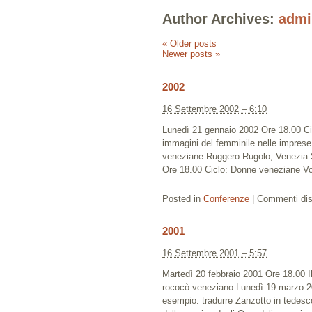
Author Archives:
admi
«
Older posts
Newer posts
»
2002
16 Settembre 2002 – 6:10
Lunedì 21 gennaio 2002 Ore 18.00 Ci
immagini del femminile nelle impres
veneziane Ruggero Rugolo, Venezia S
Ore 18.00 Ciclo: Donne veneziane V
Posted in
Conferenze
|
Commenti disa
2001
16 Settembre 2001 – 5:57
Martedì 20 febbraio 2001 Ore 18.00 I
rococò veneziano Lunedì 19 marzo 2
esempio: tradurre Zanzotto in tedesc