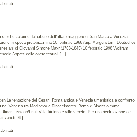
su
bilitati
1999
ter Le colonne del ciborio dell’altare maggiore di San Marco a Venezia
azione in epoca protobizantina 10 febbraio 1998 Anja Morgenstern, Deutsches
veneziani di Giovanni Simone Mayr (1763-1845) 10 febbraio 1998 Wolfram
edig Aspetti delle opere teatrali […]
su
bilitati
1998
en La tentazione dei Cesari. Roma antica e Venezia umanistica a confronto
gung “Venezia tra Medioevo e Rinascimento. Roma e Bisanzio come
Ulmer, Tissano/Friuli Villa friulana e villa veneta. Per una rivalutazione del
ori veneti 08 […]
su
bilitati
1997