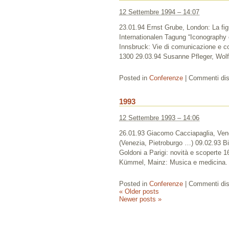
12 Settembre 1994 – 14:07
23.01.94 Ernst Grube, London: La figur
Internationalen Tagung “Iconography 
Innsbruck: Vie di comunicazione e com
1300 29.03.94 Susanne Pfleger, Wol
Posted in
Conferenze
|
Commenti disa
1993
12 Settembre 1993 – 14:06
26.01.93 Giacomo Cacciapaglia, Venezi
(Venezia, Pietroburgo …) 09.02.93 B
Goldoni a Parigi: novità e scoperte 1
Kümmel, Mainz: Musica e medicina. S
Posted in
Conferenze
|
Commenti disa
«
Older posts
Newer posts
»