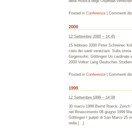
della musica degli Ospedali venezian
Posted in
Conferenze
|
Commenti disa
2000
12 Settembre 2000 – 14:45
15 febbraio 2000 Peter Schreiner, Köl
cielo dei santi veneziani. Sulla stor
Girgensohn, Göttingen Un cardinale e 
2000 Volker Lang Deutsches Studie
Posted in
Conferenze
|
Commenti disa
1999
12 Settembre 1999 – 14:08
30 marzo 1999 Bernd Roeck, Zürich Ve
nel Rinascimento 08 giugno 1999 Mari
Göttingen I pulpiti di San Marco 25 no
nella […]